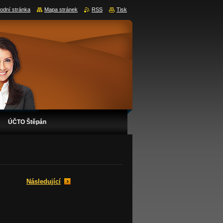
odní stránka
Mapa stránek
RSS
Tisk
ÚČTO Štěpán
Následující