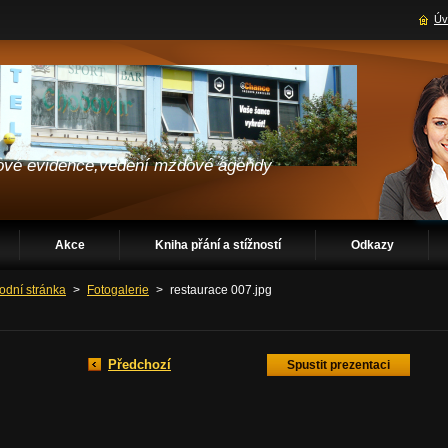
Úv
ňové evidence,vedení mzdové agendy
Akce
Kniha přání a stížností
Odkazy
odní stránka
>
Fotogalerie
>
restaurace 007.jpg
Předchozí
Spustit prezentaci