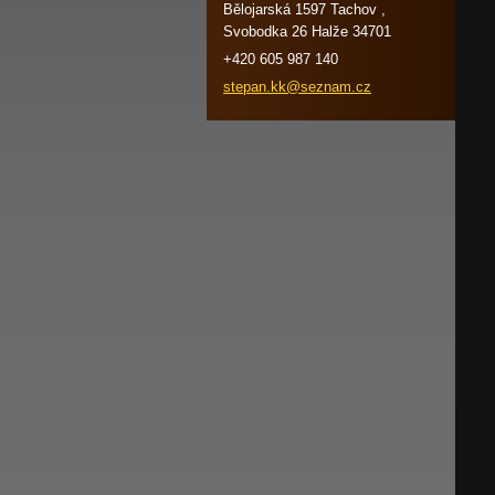
Bělojarská 1597 Tachov ,
Svobodka 26 Halže 34701
+420 605 987 140
stepan.k
k@seznam
.cz